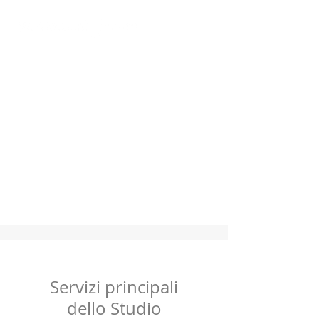
La rivoluzione del
sorriso!
Benvenuti
Servizi principali
La Rivoluzione del
dello Studio
Sorriso