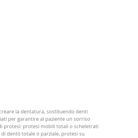
Lo Studio
Servizi
News
Contatti
08:00 -
icreare la dentatura, sostituendo denti
ti per garantire al paziente un sorriso
i protesi: protesi mobili totali o scheletrati
di denti) totale o parziale, protesi su